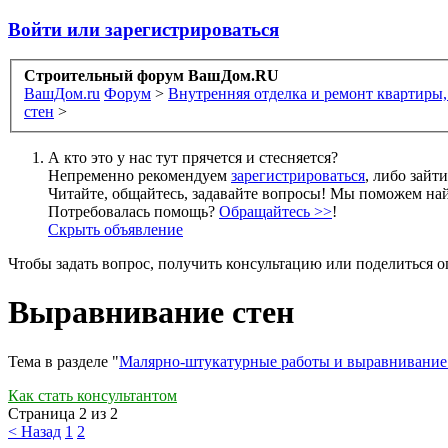
Войти или зарегистрироваться
Строительный форум ВашДом.RU
ВашДом.ru
Форум
>
Внутренняя отделка и ремонт квартиры,
стен
>
А кто это у нас тут прячется и стесняется?
Непременно рекомендуем
зарегистрироваться
, либо зайт
Читайте, общайтесь, задавайте вопросы! Мы поможем най
Потребовалась помощь?
Обращайтесь >>
!
Скрыть объявление
Чтобы задать вопрос, получить консультацию или поделиться
Выравнивание стен
Тема в разделе "
Малярно-штукатурные работы и выравнивание
Как стать консультантом
Страница 2 из 2
< Назад
1
2