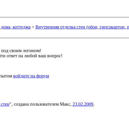
 дома, коттеджа
>
Внутренняя отделка стен (обои, гипсокартон, 
и под своим логином!
ти ответ на любой ваш вопрос!
 опытом
войдите на форум
 стен
", создана пользователем
Макс
,
23.02.2009
.