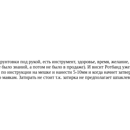
унтовки под рукой, есть инструмент, здоровье, время, желание,
было знаний, а потом не было в продаже). И висит Ротбанд уже 
по инструкции на мешке и нанести 5-10мм и когда начнет затве
по маякам. Затирать не стоит т.к. затирка не предполагает шпак