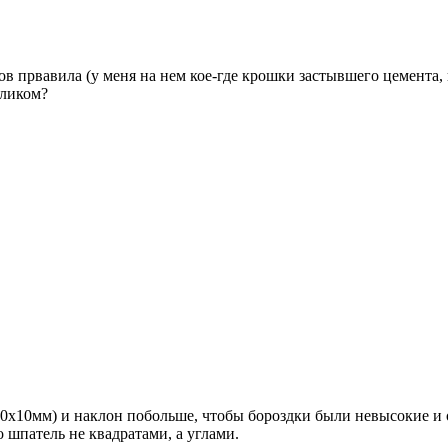
ов првавила (у меня на нем кое-где крошки застывшего цемента,
еликом?
х10мм) и наклон побольше, чтобы бороздки были невысокие и ос
 шпатель не квадратами, а углами.