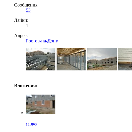
Сообщения:
53
Лайки:
1
Адрес:
Ростов-на-Дону
Вложения:
13.JPG