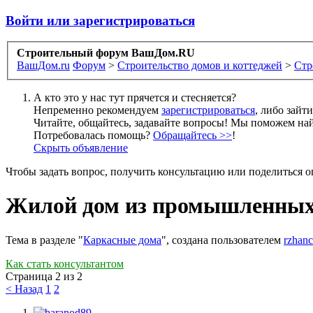
Войти или зарегистрироваться
Строительный форум ВашДом.RU
ВашДом.ru
Форум
>
Строительство домов и коттеджей
>
Стр
А кто это у нас тут прячется и стесняется?
Непременно рекомендуем
зарегистрироваться
, либо зайт
Читайте, общайтесь, задавайте вопросы! Мы поможем най
Потребовалась помощь?
Обращайтесь >>
!
Скрыть объявление
Чтобы задать вопрос, получить консультацию или поделиться
Жилой дом из промышленных
Тема в разделе "
Каркасные дома
", создана пользователем
rzhanc
Как стать консультантом
Страница 2 из 2
< Назад
1
2