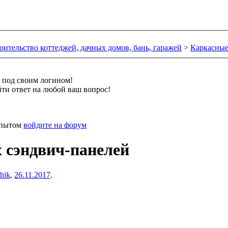
оительство коттеджей, дачных домов, бань, гаражей
>
Каркасные
и под своим логином!
ти ответ на любой ваш вопрос!
 опытом
войдите на форум
 сэндвич-панелей
hik
,
26.11.2017
.