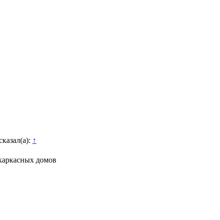
казал(а):
↑
окаркасных домов